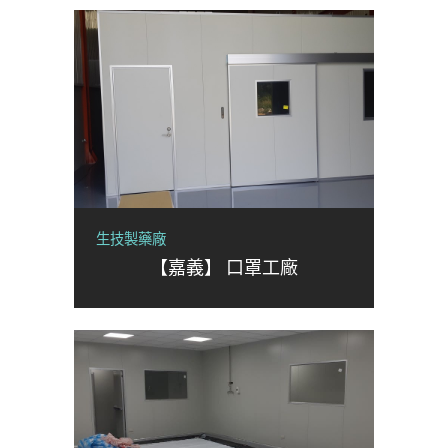
生技製藥廠
【嘉義】 口罩工廠