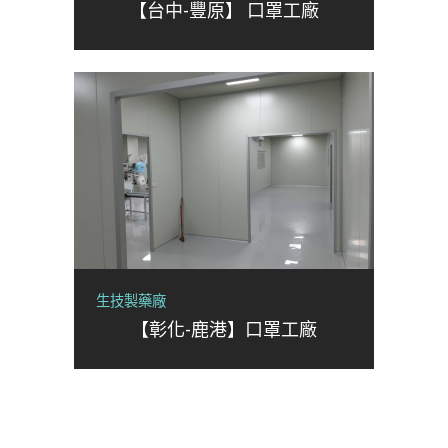
【台中-豐原】 口罩工廠
生技製藥廠
【彰化-鹿港】口罩工廠